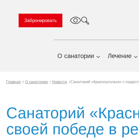
Забронировать
О санатории
Лечение
TravelLine
О нас
Профиль
Главная
О санатории
Новости
Санаторий «Красноусольск» с гордост
Важная информация
Природн
факторы
Правила проживания и
предоставления услуг
Показани
Санаторий «Красн
противоп
История санатория
Профиль
своей победе в р
План территории
санаторн
санатория
лечения