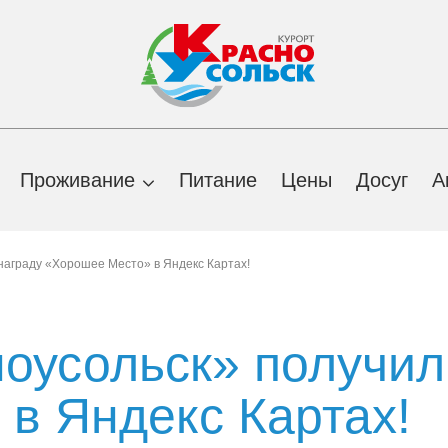
Проживание
Питание
Цены
Досуг
А
 лечения
Документы
Общая информация
Лечебно-
Корпус 5
награду «Хорошее Место» в Яндекс Картах!
оздоровительные
ые лечебные
Вакансии
Корпус 1
Корпус 6
программы
Закупки
Корпус 2
Корпус 7
Лечебная база
я и
оусольск» получил
Новости
Корпус 3
Корпус 8
оказания
Услуги оздоровительного
СПА-центра
Вековой юбилей
Корпус 4
Корпус 9
ные программы
в Яндекс Картах!
санатория
о-курортного
Регистратура
Сотрудники