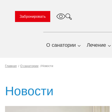
Забронировать
О санатории
Лечение
TravelLine
О нас
Профиль
Главная
О санатории
Новости
Важная информация
Природн
факторы
Правила проживания и
предоставления услуг
Показани
Новости
противоп
История санатория
Профиль
План территории
санаторн
санатория
лечения